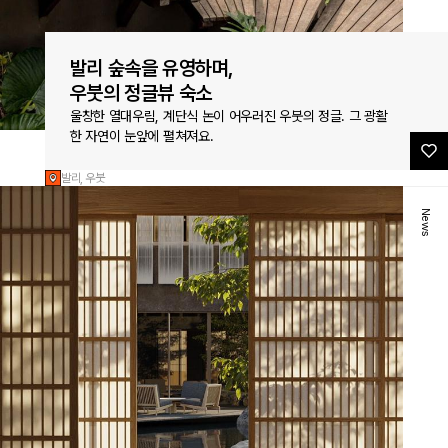
발리 숲속을 유영하며,
우붓의 정글뷰 숙소
울창한 열대우림, 계단식 논이 어우러진 우붓의 정글. 그 광활
한 자연이 눈앞에 펼쳐져요.
발리, 우붓
News