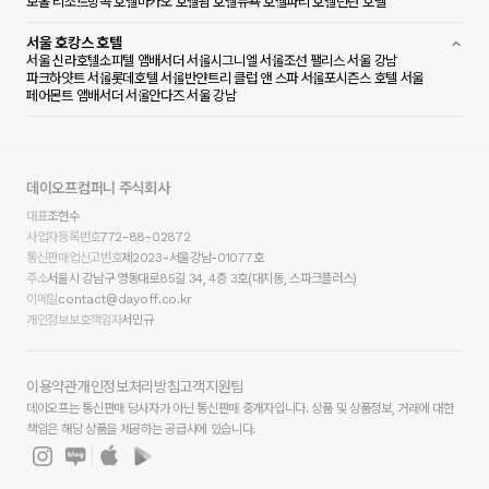
보홀 리조트
방콕 호텔
마카오 호텔
괌 호텔
뉴욕 호텔
파리 호텔
런던 호텔
서울 호캉스 호텔
서울 신라호텔
소피텔 앰배서더 서울
시그니엘 서울
조선 팰리스 서울 강남
파크하얏트 서울
롯데호텔 서울
반얀트리 클럽 앤 스파 서울
포시즌스 호텔 서울
페어몬트 앰배서더 서울
안다즈 서울 강남
데이오프컴퍼니 주식회사
대표
조현수
사업자등록번호
772-88-02872​
통신판매업신고번호
제2023-서울강남-01077호
주소
서울시 강남구 영동대로85길 34, 4층 3호(대치동, 스파크플러스)
이메일
contact@dayoff.co.kr
개인정보보호책임자
서민규
이용약관
개인정보처리방침
고객지원팀
데이오프는 통신판매 당사자가 아닌 통신판매 중개자입니다. 상품 및 상품정보, 거래에 대한
책임은 해당 상품을 제공하는 공급사에 있습니다.