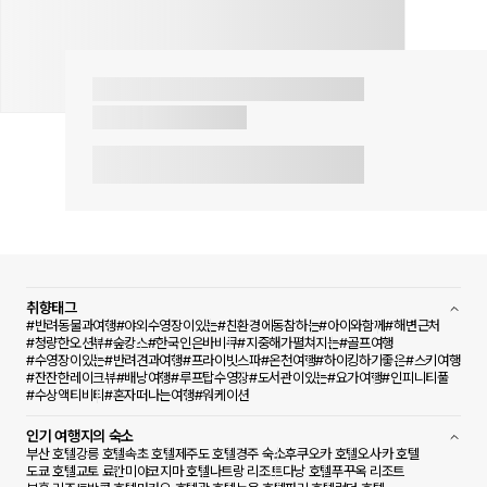
취향태그
#반려동물과여행
#야외수영장이있는
#친환경에동참하는
#아이와함께
#해변근처
#청량한오션뷰
#숲캉스
#한국인은바비큐
#지중해가펼쳐지는
#골프여행
#수영장이있는
#반려견과여행
#프라이빗스파
#온천여행
#하이킹하기좋은
#스키여행
#잔잔한레이크뷰
#배낭여행
#루프탑수영장
#도서관이있는
#요가여행
#인피니티풀
#수상액티비티
#혼자떠나는여행
#워케이션
인기 여행지의 숙소
부산 호텔
강릉 호텔
속초 호텔
제주도 호텔
경주 숙소
후쿠오카 호텔
오사카 호텔
도쿄 호텔
교토 료칸
미야코지마 호텔
나트랑 리조트
다낭 호텔
푸꾸옥 리조트