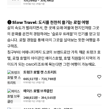
105,086원
~ 308,166원
최저가룸 지난 2개월 기준
➌ Slow Travel: 도시를 천천히 즐기는 로컬 여행
삶의 속도가 빨라지면서, 한 곳에 오래 머물며 현지인처럼 그곳
의 문화를 온전히 경험하려는 ‘슬로우 트레블’이 인기를 얻고 있
습니다. 로컬 경험을 통해 마치 그곳을 살아보는 듯한 여행을 추
구하죠.
침구부터 어매니티까지 도쿄의 브랜드로만 가득 채운 트렁크 호
텔, 로컬 호텔의 아이콘인 에이스호텔, 호텔 직원들이 지역의 가
이드가 되는 OMO리조트에 묵는다면 그런 여행이 가능해요.
트렁크 호텔 캣 스트리트
665,527원
~ 720,769원
최저가룸 지난 2개월 기준
에이스 호텔 브루클린
268,822원
~ 394,545원
최저가룸 지난 2개월 기준