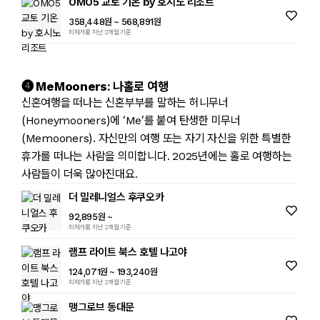
OMO5 교토 기온 by 호시노 리조트
358,448원
~ 568,891원
최저가룸 지난 2개월 기준
➍ MeMooners: 나홀로 여행
신혼여행을 떠나는 신혼부부를 말하는 허니무너
(Honeymooners)에 ‘Me’를 붙여 탄생한 미무너
(Memooners). 자신만의 여행 또는 자기 자신을 위한 특별한
휴가를 떠나는 사람을 의미합니다. 2025년에는 홀로 여행하는
사람들이 더욱 많아진대요.
더 밀레니얼스 후쿠오카
92,895원
~
최저가룸 지난 2개월 기준
램프 라이트 북스 호텔 나고야
124,071원
~ 193,240원
최저가룸 지난 2개월 기준
맹그로브 동대문