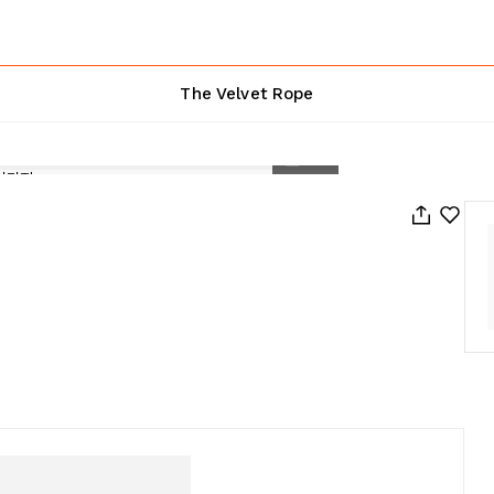
The Velvet Rope
1
/
151