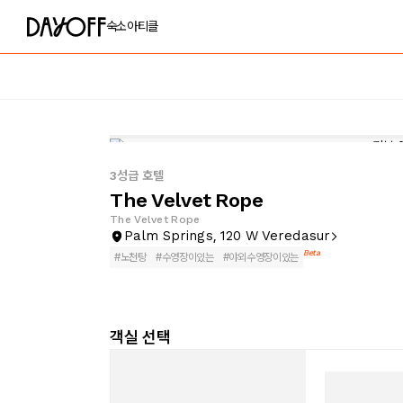
숙소
아티클
3성급 호텔
The Velvet Rope
The Velvet Rope
Palm Springs, 120 W Veredasur
Beta
#
노천탕
#
수영장이있는
#
야외수영장이있는
객실 선택