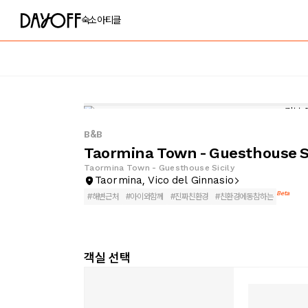
숙소
아티클
B&B
Taormina Town - Guesthouse Si
Taormina Town - Guesthouse Sicily
Taormina, Vico del Ginnasio
Beta
#
해변근처
#
아이와함께
#
진짜친환경
#
친환경에동참하는
객실 선택