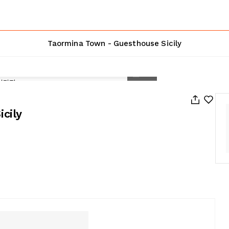
Taormina Town - Guesthouse Sicily
1
/
52
cily