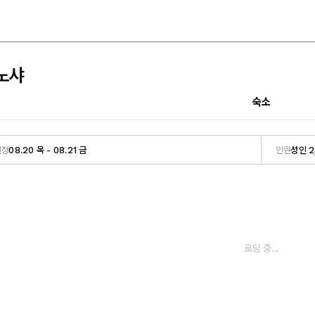
노샤
숙소
일정
08.20 목 - 08.21 금
인원
성인 2
로딩 중...