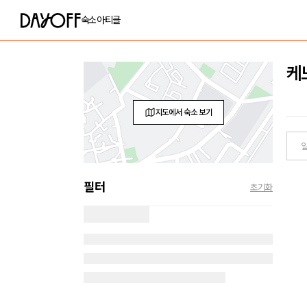
숙소
아티클
케
지도에서 숙소 보기
필터
초기화