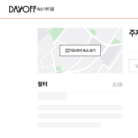
숙소
아티클
주
지도에서 숙소 보기
필터
초기화