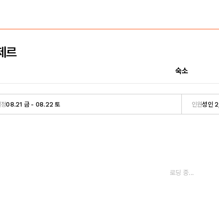
제르
숙소
일정
08.21 금 - 08.22 토
인원
성인 2
로딩 중...