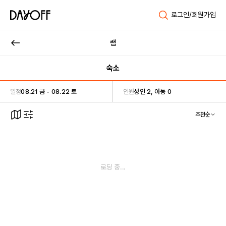
로그인/회원가입
램
숙소
일정
08.21 금 - 08.22 토
인원
성인 2, 아동 0
추천순
로딩 중...