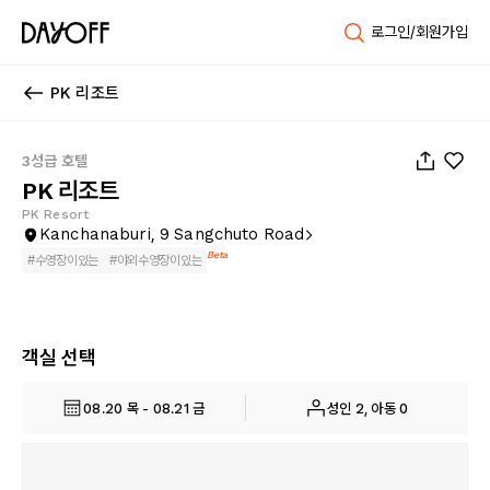
로그인/회원가입
PK 리조트
1
/
22
3성급 호텔
PK 리조트
PK Resort
Kanchanaburi, 9 Sangchuto Road
Beta
#
수영장이있는
#
야외수영장이있는
객실 선택
08.20 목 - 08.21 금
성인 2, 아동 0