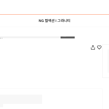
NG 컬렉션 I 그라니티
1
/
23