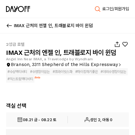
로그인/회원가입
IMAX 근처의 엔젤 인, 트래블로지 바이 윈덤
1
/
46
2성급 호텔
IMAX 근처의 엔젤 인, 트래블로지 바이 윈덤
Angel Inn Near IMAX, a Travelodge by Wyndham
Branson, 3311 Shepherd of the Hills Expressway
#
수상액티비티
#
수영장이있는
#
프라이빗스파
#
하이킹하기좋은
#
야외수영장이있는
Beta
#
익스트림액티비티
객실 선택
08.21 금 - 08.22 토
성인 2, 아동 0