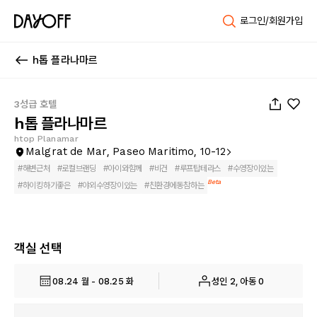
로그인/회원가입
h톱 플라나마르
1
/
22
3성급 호텔
h톱 플라나마르
htop Planamar
Malgrat de Mar, Paseo Maritimo, 10-12
#
해변근처
#
로컬브랜딩
#
아이와함께
#
비건
#
루프탑테라스
#
수영장이있는
Beta
#
하이킹하기좋은
#
야외수영장이있는
#
친환경에동참하는
객실 선택
08.24 월 - 08.25 화
성인 2, 아동 0