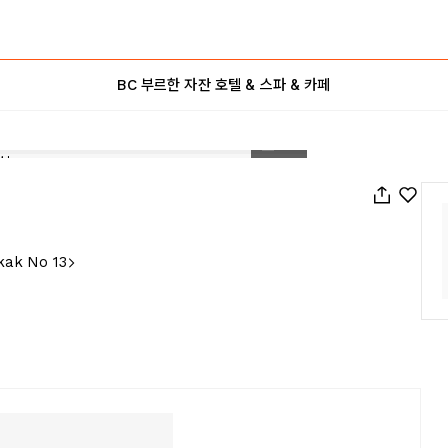
BC 부르한 자잔 호텔 & 스파 & 카페
1
/
10
kak No 13