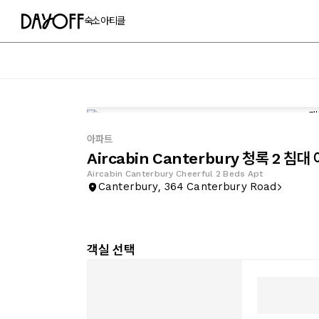
숙소
아티클
아파트
Aircabin Canterbury 청록 2 침대
Aircabin Canterbury Cheerful 2 Beds Apt
Canterbury, 364 Canterbury Road
객실 선택