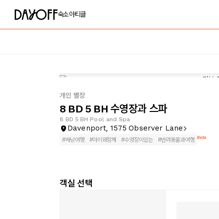
숙소
아티클
개인 별장
8 BD 5 BH 수영장과 스파
8 BD 5 BH Pool and Spa
Davenport, 1575 Observer Lane
Beta
#
배낭여행
#
아이와함께
#
수영장이있는
#
반려동물과여행
객실 선택