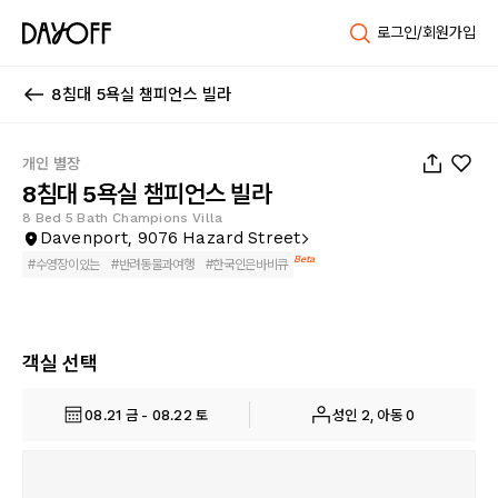
로그인/회원가입
8침대 5욕실 챔피언스 빌라
1
/
27
개인 별장
8침대 5욕실 챔피언스 빌라
8 Bed 5 Bath Champions Villa
Davenport, 9076 Hazard Street
Beta
#
수영장이있는
#
반려동물과여행
#
한국인은바비큐
객실 선택
08.21 금 - 08.22 토
성인 2, 아동 0