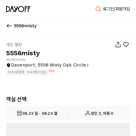
로그인/회원가입
5556misty
1
/
53
개인 별장
5556misty
5556misty
Davenport, 5556 Misty Oak Circle
Beta
#
아이와함께
#
수영장이있는
객실 선택
08.23 일 - 08.24 월
성인 2, 아동 0