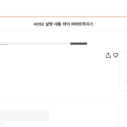
4053 샬럿 샤름 바이 바바르하우스
1
/
20