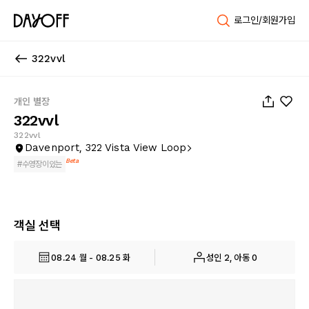
로그인/회원가입
322vvl
1
/
25
개인 별장
322vvl
322vvl
Davenport, 322 Vista View Loop
Beta
#
수영장이있는
객실 선택
08.24 월 - 08.25 화
성인 2, 아동 0