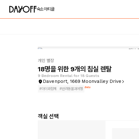
숙소
아티클
개인 별장
18명을 위한 9개의 침실 렌탈
9 Bedroom Rental for 18 Guests
Davenport, 1669 Moonvalley Drive
Beta
#
아이와함께
#
반려동물과여행
객실 선택