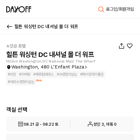
로그인/회원가입
힐튼 워싱턴 DC 내셔널 몰 더 워프
1
/
122
4성급 호텔
힐튼 워싱턴 DC 내셔널 몰 더 워프
Hilton Washington DC National Mall The Wharf
Washington, 480 L'Enfant Plaza
#
비건
#
리버뷰
#
루프탑테라스
#
수영장이있는
#
하이킹하기좋은
Beta
#
야외수영장이있는
객실 선택
08.21 금 - 08.22 토
성인 2, 아동 0