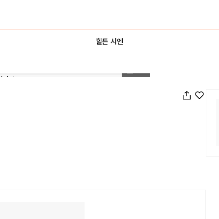
힐튼 시엔
1
/
84