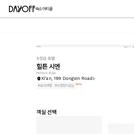
숙소
아티클
5성급 호텔
힐튼 시엔
Hilton Xian
Xi'an, 199 Dongxin Road
Beta
#
요가여행
#
수영장이있는
객실 선택