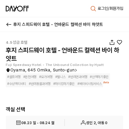
로그인/회원가입
후지 스피드웨이 호텔 - 언바운드 컬렉션 바이 하얏트
1
/
219
4.5성급 호텔
후지 스피드웨이 호텔 - 언바운드 컬렉션 바이 하
얏트
Fuji Speedway Hotel - The Unbound Collection by Hyatt
Oyama, 645 Omika, Sunto-gun
#
골프여행
#
온천여행
#
요가여행
#
웰니스
#
반려견과여행
#
산책하기좋은
Beta
#
수상액티비티
#
반려동물과여행
#
하이킹하기좋은
#
베이비시팅서비스
객실 선택
08.23 일 - 08.24 월
성인 2, 아동 0