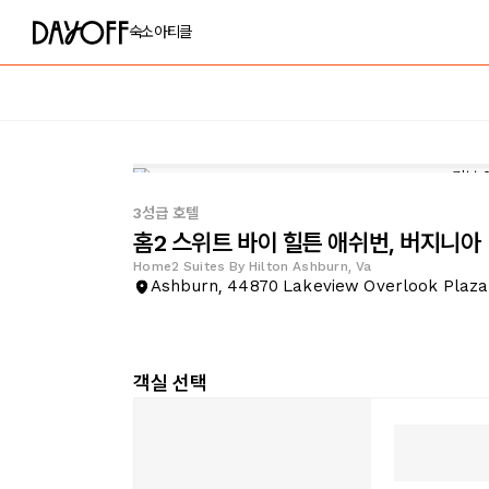
숙소
아티클
3성급 호텔
홈2 스위트 바이 힐튼 애쉬번, 버지니아
Home2 Suites By Hilton Ashburn, Va
Ashburn, 44870 Lakeview Overlook Plaza
객실 선택