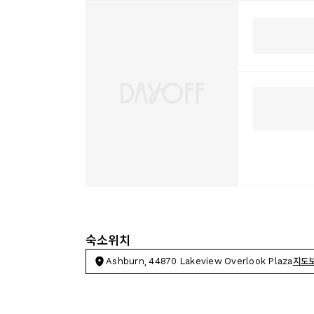
숙소위치
Ashburn, 44870 Lakeview Overlook Plaza
지도