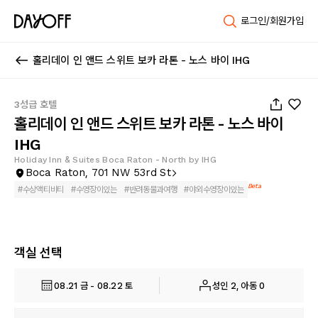
로그인/회원가입
홀리데이 인 앤드 스위트 보카 라톤 - 노스 바이 IHG
1
/
52
3성급 호텔
홀리데이 인 앤드 스위트 보카 라톤 - 노스 바이
IHG
Holiday Inn & Suites Boca Raton - North by IHG
Boca Raton, 701 NW 53rd St
Beta
#
수상액티비티
#
수영장이있는
#
반려동물과여행
#
야외수영장이있는
객실 선택
08.21 금 - 08.22 토
성인 2, 아동 0