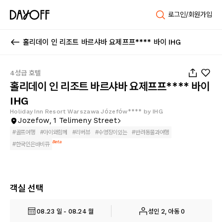
로그인/회원가입
홀리데이 인 리조트 바르샤바 요제프프**** 바이 IHG
1
/
154
4성급 호텔
홀리데이 인 리조트 바르샤바 요제프프**** 바이
IHG
Holiday Inn Resort Warszawa Józefów**** by IHG
Jozefow, 1 Telimeny Street
#
골프여행
#
아이와함께
#
리버뷰
#
수영장이있는
#
반려동물과여행
Beta
#
한국인은바비큐
객실 선택
08.23 일 - 08.24 월
성인 2, 아동 0