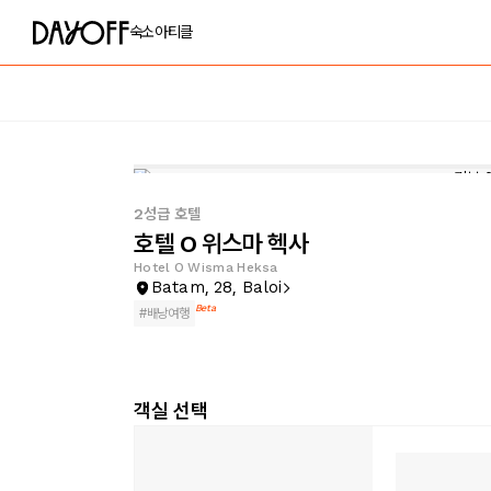
숙소
아티클
2성급 호텔
호텔 O 위스마 헥사
Hotel O Wisma Heksa
Batam, 28, Baloi
Beta
#
배낭여행
객실 선택