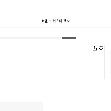
호텔 O 위스마 헥사
1
/
23