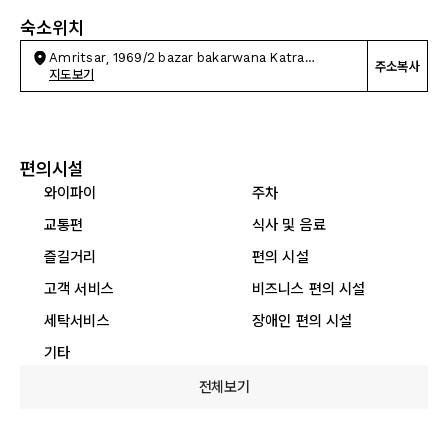
숙소위치
Amritsar, 1969/2 bazar bakarwana Katra
주소복사
Ahluwalia
지도보기
편의시설
와이파이
주차
교통편
식사 및 음료
즐길거리
편의 시설
고객 서비스
비즈니스 편의 시설
세탁서비스
장애인 편의 시설
기타
전체보기