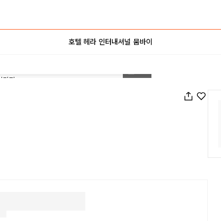
호텔 헤라 인터내셔널 뭄바이
1
/
46