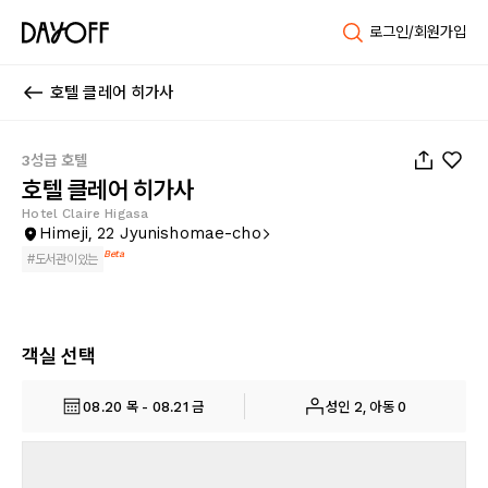
로그인/회원가입
호텔 클레어 히가사
1
/
69
3성급 호텔
호텔 클레어 히가사
Hotel Claire Higasa
Himeji, 22 Jyunishomae-cho
Beta
#
도서관이있는
객실 선택
08.20 목 - 08.21 금
성인 2, 아동 0