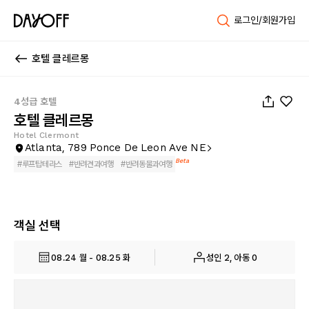
로그인/회원가입
호텔 클레르몽
1
/
57
4성급 호텔
호텔 클레르몽
Hotel Clermont
Atlanta, 789 Ponce De Leon Ave NE
Beta
#
루프탑테라스
#
반려견과여행
#
반려동물과여행
객실 선택
08.24 월 - 08.25 화
성인 2, 아동 0