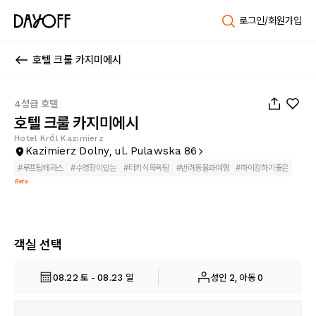
로그인/회원가입
호텔 크룰 카지미에시
1
/
56
4성급 호텔
호텔 크룰 카지미에시
Hotel Król Kazimierz
Kazimierz Dolny, ul. Pulawska 86
#
루프탑테라스
#
수영장이있는
#
터키식목욕탕
#
반려동물과여행
#
하이킹하기좋은
Beta
객실 선택
08.22 토 - 08.23 일
성인 2, 아동 0