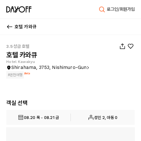
로그인/회원가입
호텔 카와큐
1
/
49
3.5성급 호텔
호텔 카와큐
Hotel Kawakyu
Shirahama, 3753, Nishimuro-Gun
Beta
#
온천여행
객실 선택
08.20 목 - 08.21 금
성인 2, 아동 0