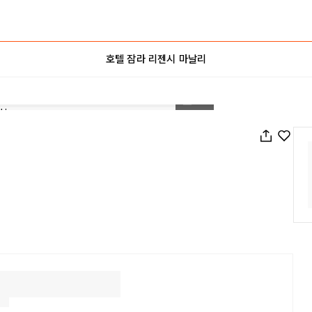
호텔 잠라 리젠시 마날리
1
/
13