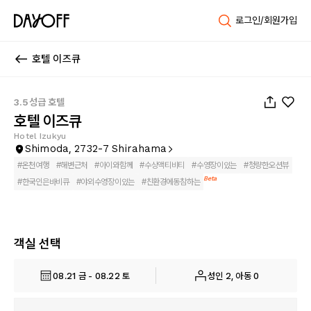
로그인/회원가입
호텔 이즈큐
1
/
45
3.5성급 호텔
호텔 이즈큐
Hotel Izukyu
Shimoda, 2732-7 Shirahama
#
온천여행
#
해변근처
#
아이와함께
#
수상액티비티
#
수영장이있는
#
청량한오션뷰
Beta
#
한국인은바비큐
#
야외수영장이있는
#
친환경에동참하는
객실 선택
08.21 금 - 08.22 토
성인 2, 아동 0