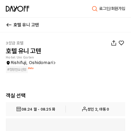
로그인/회원가입
호텔 유니 고텐
1
/
46
3성급 호텔
호텔 유니 고텐
Hotel Uni Goten
Rishifuji, Oshidomari
Beta
#
청량한오션뷰
객실 선택
08.24 월 - 08.25 화
성인 2, 아동 0