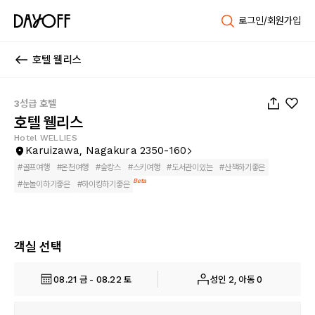
로그인/회원가입
호텔 웰리스
1
/
164
3성급 호텔
호텔 웰리스
Hotel WELLIES
Karuizawa, Nagakura 2350-160
#
골프여행
#
온천여행
#
숲캉스
#
스키여행
#
도서관이있는
#
산책하기좋은
Beta
#
눈놀이하기좋은
#
하이킹하기좋은
객실 선택
08.21 금 - 08.22 토
성인 2, 아동 0