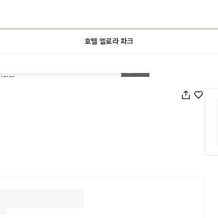
호텔 엘로라 파크
1
/
22