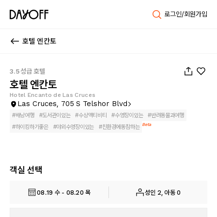
로그인/회원가입
호텔 엔칸토
1
/
44
3.5성급 호텔
호텔 엔칸토
Hotel Encanto de Las Cruces
Las Cruces, 705 S Telshor Blvd
#
배낭여행
#
도서관이있는
#
수상액티비티
#
수영장이있는
#
반려동물과여행
Beta
#
하이킹하기좋은
#
야외수영장이있는
#
친환경에동참하는
객실 선택
08.19 수 - 08.20 목
성인 2, 아동 0