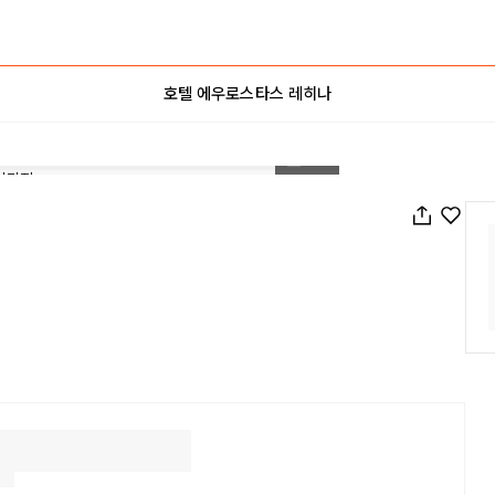
호텔 에우로스타스 레히나
1
/
38