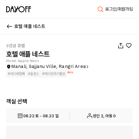
로그인/회원가입
호텔 애플 네스트
1
/
42
3성급 호텔
호텔 애플 네스트
Hotel Apple Nest
Manali, Sajjanu Ville, Rangri Area
Beta
#
아이와함께
#
숲캉스
#
하이킹하기좋은
객실 선택
08.22 토 - 08.23 일
성인 2, 아동 0