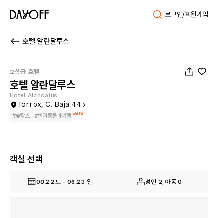
로그인/회원가입
호텔 알란달루스
1
/
56
2성급 호텔
호텔 알란달루스
Hotel Alandalus
Torrox, C. Baja 44
Beta
#
숲캉스
#
반려동물과여행
객실 선택
08.22 토 - 08.23 일
성인 2, 아동 0