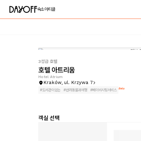
숙소
아티클
3성급 호텔
호텔 아트리움
Hotel Atrium
Kraków, ul. Krzywa 7
Beta
#
도서관이있는
#
반려동물과여행
#
베이비시팅서비스
객실 선택