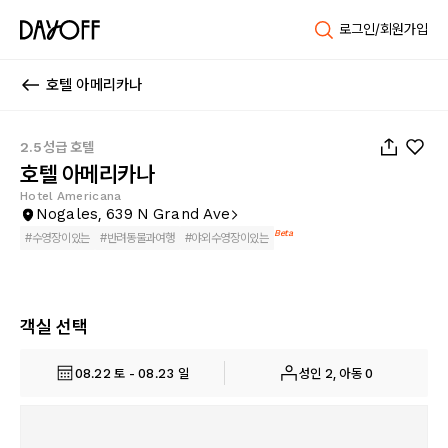
로그인/회원가입
호텔 아메리카나
1
/
57
2.5성급 호텔
호텔 아메리카나
Hotel Americana
Nogales, 639 N Grand Ave
Beta
#
수영장이있는
#
반려동물과여행
#
야외수영장이있는
객실 선택
08.22 토 - 08.23 일
성인 2, 아동 0