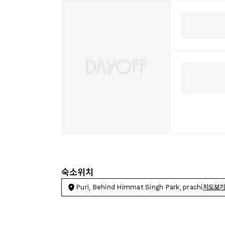
숙소위치
Puri, Behind Himmat Singh Park, prachi
지도보