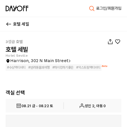
로그인/회원가입
호텔 세빌
1
/
57
3성급 호텔
호텔 세빌
Hotel Seville
Harrison, 302 N Main Street
Beta
#
수상액티비티
#
반려동물과여행
#
하이킹하기좋은
#
익스트림액티비티
객실 선택
08.21 금 - 08.22 토
성인 2, 아동 0