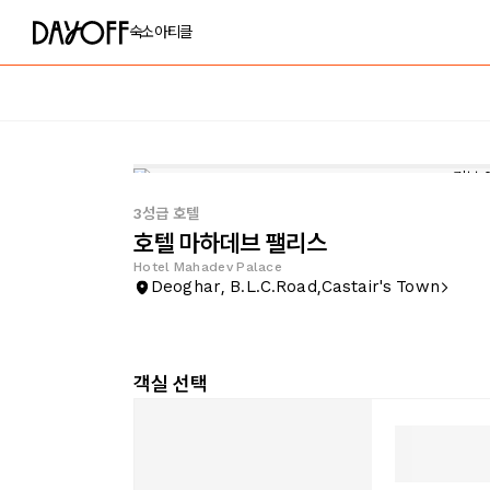
숙소
아티클
3성급 호텔
호텔 마하데브 팰리스
Hotel Mahadev Palace
Deoghar, B.L.C.Road,Castair's Town
객실 선택