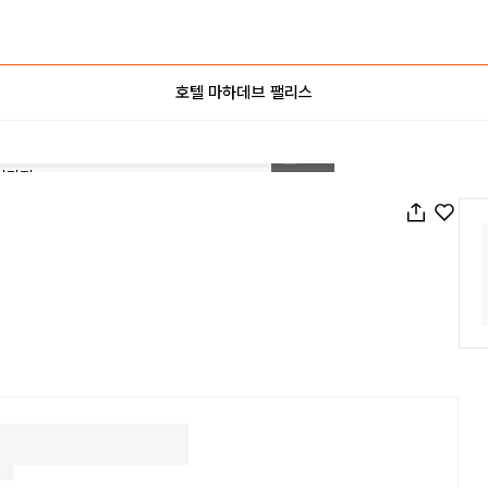
호텔 마하데브 팰리스
1
/
68