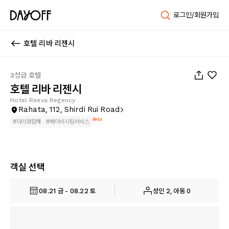
로그인/회원가입
호텔 리바 리젠시
1
/
44
3성급 호텔
호텔 리바 리젠시
Hotel Reeva Regency
Rahata, 112, Shirdi Rui Road
Beta
#
아이와함께
#
베이비시팅서비스
객실 선택
08.21 금 - 08.22 토
성인 2, 아동 0