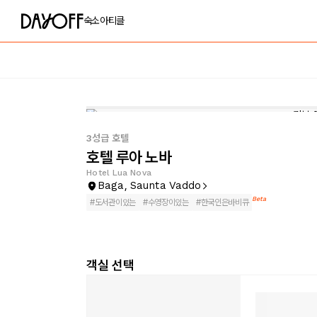
숙소
아티클
3성급 호텔
호텔 루아 노바
Hotel Lua Nova
Baga, Saunta Vaddo
Beta
#
도서관이있는
#
수영장이있는
#
한국인은바비큐
객실 선택