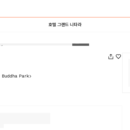
호텔 그랜드 니타라
1
/
23
r Buddha Park