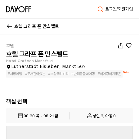
로그인/회원가입
호텔 그라프 폰 만스펠트
1
/
56
호텔
호텔 그라프 폰 만스펠트
Hotel Graf von Mansfeld
Lutherstadt Eisleben, Markt 56
Beta
#
서핑여행
#
도서관이있는
#
수상액티비티
#
반려동물과여행
#
하이킹하기좋은
객실 선택
08.20 목 - 08.21 금
성인 2, 아동 0